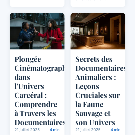
Plongée
Secrets des
Cinématographique
Documentaires
dans
Animaliers :
l'Univers
Leçons
Carcéral :
Cruciales sur
Comprendre
la Faune
à Travers les
Sauvage et
Documentaires
son Univers
21 juillet 2025
4 min
21 juillet 2025
4 min