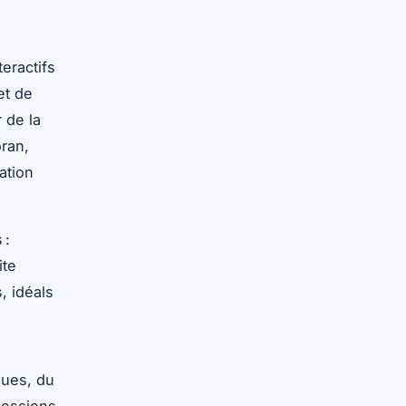
teractifs
et de
 de la
ran,
ation
 :
ite
, idéals
ques, du
sessions