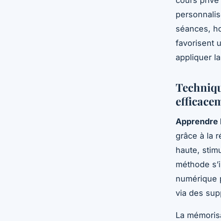
personnalis
séances, ho
favorisent 
appliquer l
Techniqu
efficace
Apprendre l
grâce à la r
haute, stim
méthode s’i
numérique p
via des sup
La mémorisa