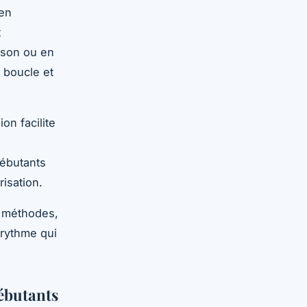
 en
t
ison ou en
 boucle et
on facilite
ébutants
isation.
s méthodes,
 rythme qui
ébutants