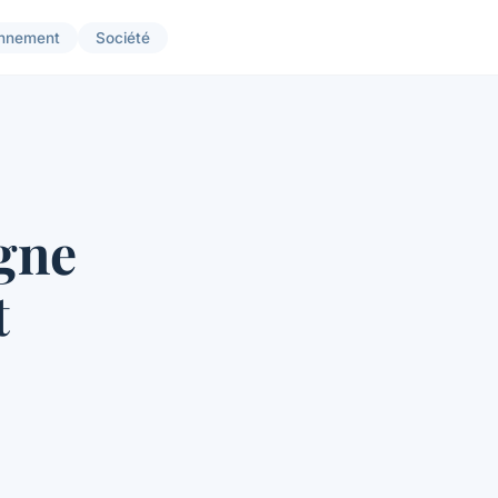
onnement
Société
igne
t