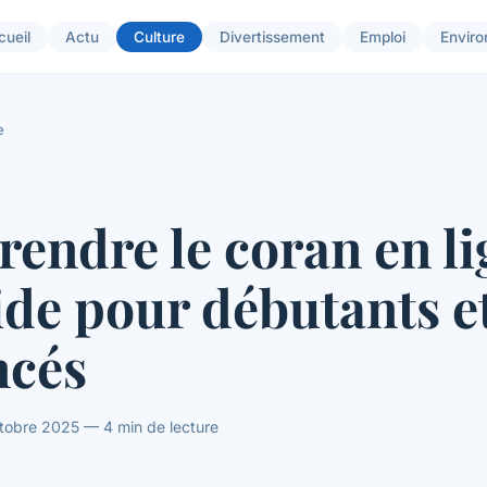
cueil
Actu
Culture
Divertissement
Emploi
Envir
e
endre le coran en l
ide pour débutants e
ncés
obre 2025 — 4 min de lecture