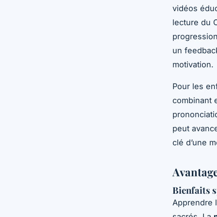
vidéos éduc
lecture du 
progression
un feedback
motivation.
Pour les en
combinant e
prononciati
peut avancer
clé d’une m
Avantage
Bienfaits s
Apprendre l
sacrés. La