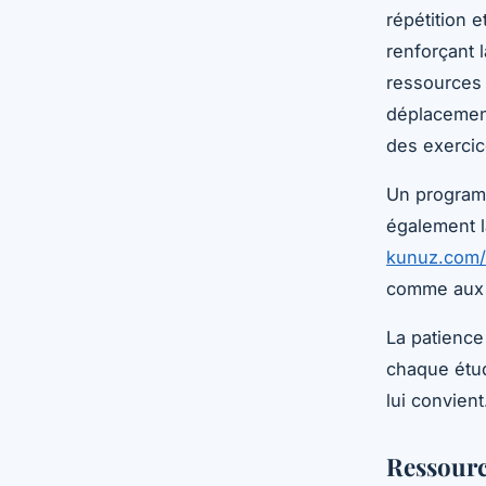
répétition 
renforçant l
ressources 
déplacement
des exercice
Un programm
également 
kunuz.com/
comme aux a
La patience
chaque étud
lui convien
Ressourc