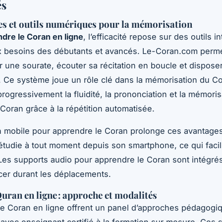
és
s et outils numériques pour la mémorisation
dre le Coran en ligne
, l’efficacité repose sur des outils in
x besoins des débutants et avancés. Le-Coran.com perm
r une sourate, écouter sa récitation en boucle et disposer
 Ce système joue un rôle clé dans la mémorisation du Co
progressivement la fluidité, la prononciation et la mémoris
 Coran grâce à la répétition automatisée.
on mobile pour apprendre le Coran prolonge ces avantages
r étudie à tout moment depuis son smartphone, ce qui facil
. Les supports audio pour apprendre le Coran sont intégrés
cer durant les déplacements.
uran en ligne : approche et modalités
e Coran en ligne offrent un panel d’approches pédagogi
 avec enseignant certifié à la formation sur mesure. Ces 