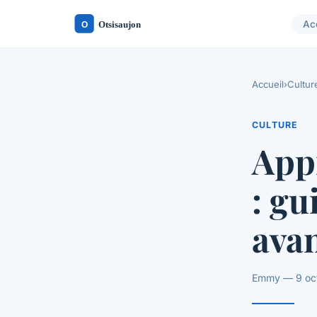
Ac
Accueil
›
Cultur
CULTURE
Appr
: gu
ava
Emmy — 9 oct