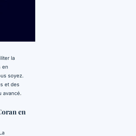
iter la
s en
ous soyez.
s et des
u avancé.
Coran en
La