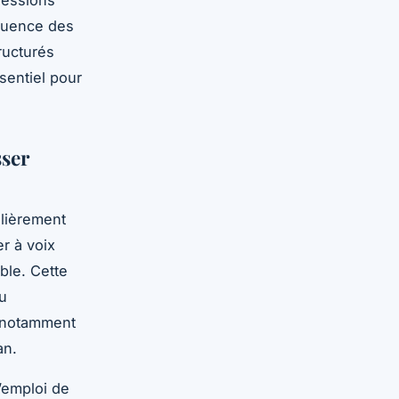
équence des
ructurés
sentiel pour
sser
ulièrement
er à voix
ble. Cette
du
, notamment
an.
L’emploi de