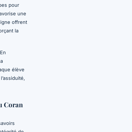
bes pour
favorise une
igne offrent
rçant la
 En
la
haque élève
l’assiduité,
du Coran
savoirs
ntégrité de