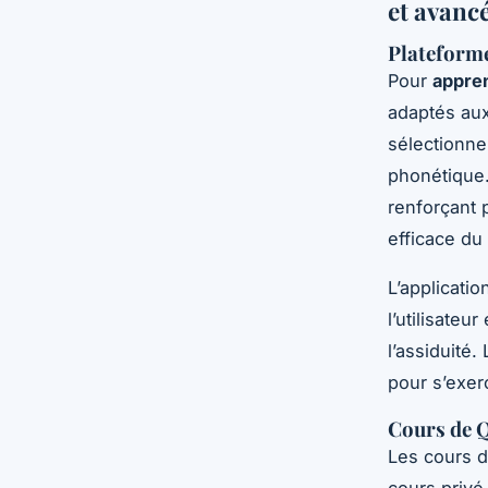
et avanc
Plateforme
Pour
appren
adaptés au
sélectionne
phonétique.
renforçant 
efficace du
L’applicati
l’utilisateu
l’assiduité
pour s’exer
Cours de Q
Les cours d
cours privé